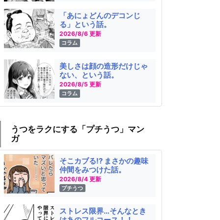
「あにょどんのデコンじ
る」という話。
2026/8/6 更新
コラム
美しさは顔の造形だけじゃ
ない、という話。
2026/8/5 更新
コラム
うつをラクにする「プチうつ」マン
ガ
そこカブる!? まさかの趣味
仲間をみつけた話。
2026/8/4 更新
プチうつ
ストレス限界…そんなとき
はあのフルコース！！