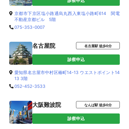
診察申込
京都市下京区塩小路通烏丸西入東塩小路町614 関電
不動産京都ビル 5階
075-353-0007
名古屋院
名古屋駅 徒歩0分
診察申込
愛知県名古屋市中村区椿町14-13 ウエストポイント14
13 3階
052-452-3533
大阪難波院
なんば駅 徒歩0分
診察申込