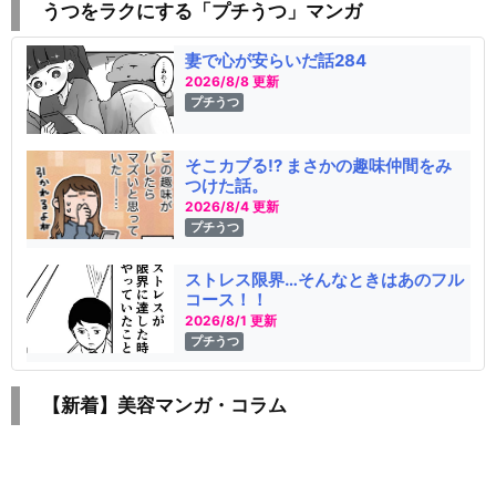
うつをラクにする「プチうつ」マンガ
妻で心が安らいだ話284
2026/8/8 更新
プチうつ
そこカブる!? まさかの趣味仲間をみ
つけた話。
2026/8/4 更新
プチうつ
ストレス限界…そんなときはあのフル
コース！！
2026/8/1 更新
プチうつ
【新着】美容マンガ・コラム