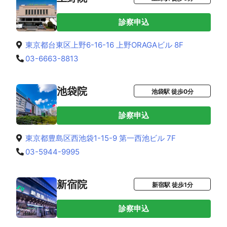
診察申込
東京都台東区上野6-16-16 上野ORAGAビル 8F
03-6663-8813
池袋院
池袋駅 徒歩0分
診察申込
東京都豊島区西池袋1-15-9 第一西池ビル 7F
03-5944-9995
新宿院
新宿駅 徒歩1分
診察申込