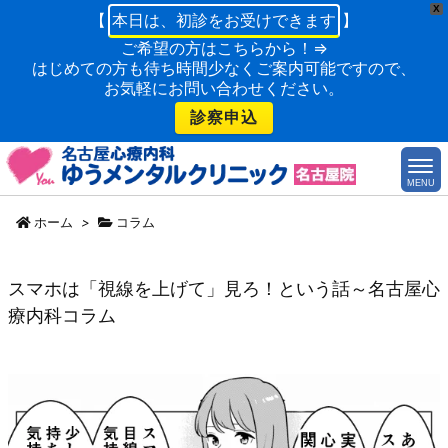
X
【
本日は、初診をお受けできます
】
ご希望の方はこちらから！⇒
はじめての方も待ち時間少なくご案内可能ですので、
お気軽にお問い合わせください。
診察申込
MENU
ホーム
>
コラム
スマホは「視線を上げて」見ろ！という話～名古屋心
療内科コラム