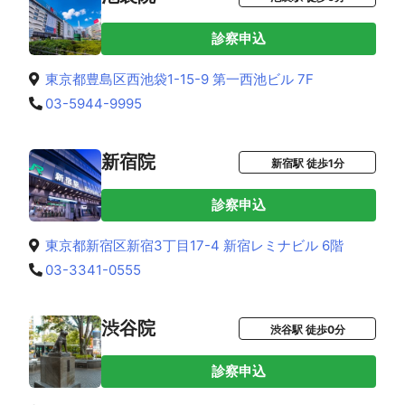
診察申込
東京都豊島区西池袋1-15-9 第一西池ビル 7F
03-5944-9995
新宿院
新宿駅 徒歩1分
診察申込
東京都新宿区新宿3丁目17-4 新宿レミナビル 6階
03-3341-0555
渋谷院
渋谷駅 徒歩0分
診察申込