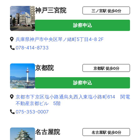
神戸三宮院
三ノ宮駅 徒歩0分
診察申込
兵庫県神戸市中央区琴ノ緒町5丁目4-8 2F
078-414-8733
京都院
京都駅 徒歩0分
診察申込
京都市下京区塩小路通烏丸西入東塩小路町614 関電
不動産京都ビル 5階
075-353-0007
名古屋院
名古屋駅 徒歩0分