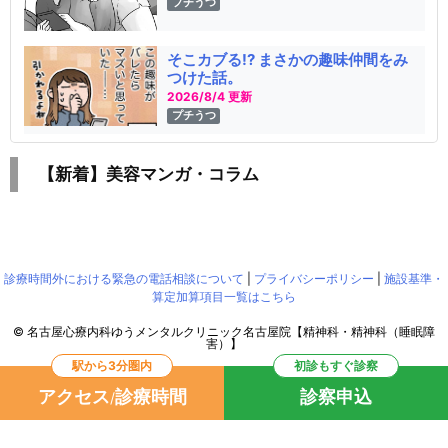
プチうつ
そこカブる!? まさかの趣味仲間をみ
つけた話。
2026/8/4 更新
プチうつ
【新着】美容マンガ・コラム
診療時間外における緊急の電話相談について
|
プライバシーポリシー
|
施設基準・
算定加算項目一覧はこちら
©
名古屋心療内科ゆうメンタルクリニック名古屋院【精神科・精神科（睡眠障
害）】
駅から3分圏内
初診もすぐ診察
WordPress Luxeritas Theme is provided by "
Thought is free
".
アクセス
診療時間
診察申込
/