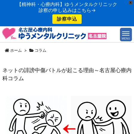
X
【精神科・心療内科】ゆうメンタルクリニック
診察の申し込みはこちら→
診察申込
MENU
ホーム
>
コラム
ネットの誹謗中傷バトルが起こる理由～名古屋心療内
科コラム