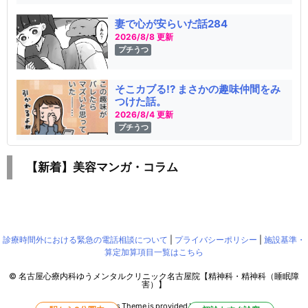
妻で心が安らいだ話284
2026/8/8 更新
プチうつ
そこカブる!? まさかの趣味仲間をみ
つけた話。
2026/8/4 更新
プチうつ
【新着】美容マンガ・コラム
診療時間外における緊急の電話相談について
|
プライバシーポリシー
|
施設基準・
算定加算項目一覧はこちら
©
名古屋心療内科ゆうメンタルクリニック名古屋院【精神科・精神科（睡眠障
害）】
WordPress Luxeritas Theme is provided by "
Thought is free
".