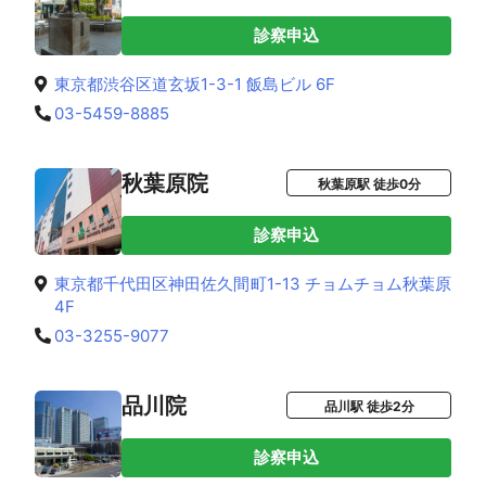
診察申込
東京都渋谷区道玄坂1-3-1 飯島ビル 6F
03-5459-8885
秋葉原院
秋葉原駅 徒歩0分
診察申込
東京都千代田区神田佐久間町1-13 チョムチョム秋葉原
4F
03-3255-9077
品川院
品川駅 徒歩2分
診察申込