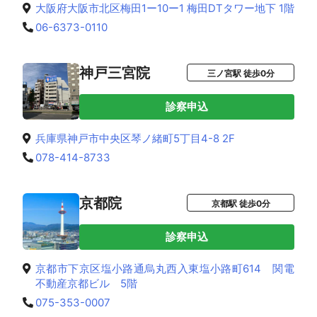
大阪府大阪市北区梅田1ー10ー1 梅田DTタワー地下 1階
06-6373-0110
神戸三宮院
三ノ宮駅 徒歩0分
診察申込
兵庫県神戸市中央区琴ノ緒町5丁目4-8 2F
078-414-8733
京都院
京都駅 徒歩0分
診察申込
京都市下京区塩小路通烏丸西入東塩小路町614 関電
不動産京都ビル 5階
075-353-0007